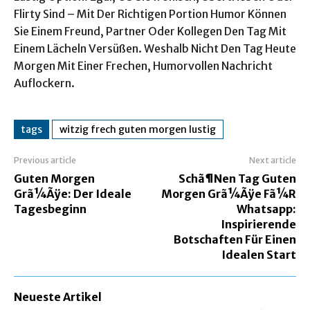
Flirty Sind – Mit Der Richtigen Portion Humor Können
Sie Einem Freund, Partner Oder Kollegen Den Tag Mit
Einem Lächeln Versüßen. Weshalb Nicht Den Tag Heute
Morgen Mit Einer Frechen, Humorvollen Nachricht
Auflockern.
tags
witzig frech guten morgen lustig
Previous article
Next article
Guten Morgen
Schã¶Nen Tag Guten
Grã¼Ãÿe: Der Ideale
Morgen Grã¼Ãÿe Fã¼R
Tagesbeginn
Whatsapp:
Inspirierende
Botschaften Für Einen
Idealen Start
Neueste Artikel