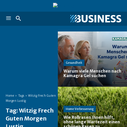
Gesundheit
Warum viele Menschen nach
Kamagra Gel suchen
Home
Tags
Witzig Frech Guten
Morgen Lustig
Tag:
Witzig Frech
Home Verbesserung
Guten Morgen
Wie Rollrasen Ihnen hilft,
ohne lange Wartezeit einen
Lustig
schönen Rasen zu