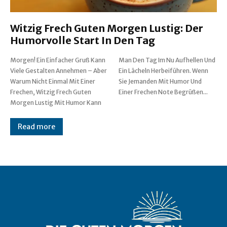
Witzig Frech Guten Morgen Lustig: Der
Humorvolle Start In Den Tag
Morgen! Ein Einfacher Gruß Kann
Man Den Tag Im Nu Aufhellen Und
Viele Gestalten Annehmen – Aber
Ein Lächeln Herbeiführen. Wenn
Warum Nicht Einmal Mit Einer
Sie Jemanden Mit Humor Und
Frechen, Witzig Frech Guten
Einer Frechen Note Begrüßen...
Morgen Lustig Mit Humor Kann
Read more