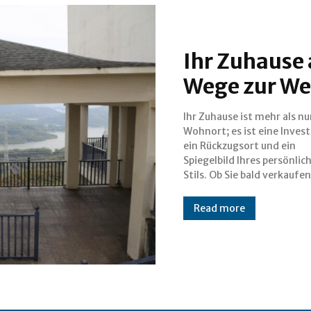
Ihr Zuhause 
Wege zur We
Ihr Zuhause ist mehr als nu
möchten oder einfach nur I
Wohnort; es ist eine Invest
Wohnraum verschönern wo
ein Rückzugsort und ein
die Wertsteigerung Ihres Hauses
Spiegelbild Ihres persönlic
ist ein lohnendes Unterfangen.
Stils. Ob Sie bald verkaufen
Read more