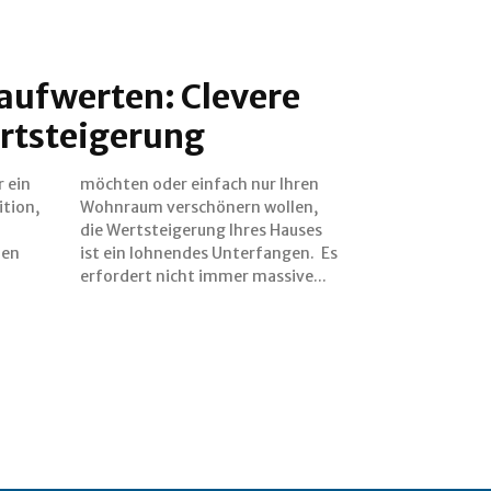
aufwerten: Clevere
rtsteigerung
r ein
hren
ition,
llen,
hen
 Es
erfordert nicht immer massive...