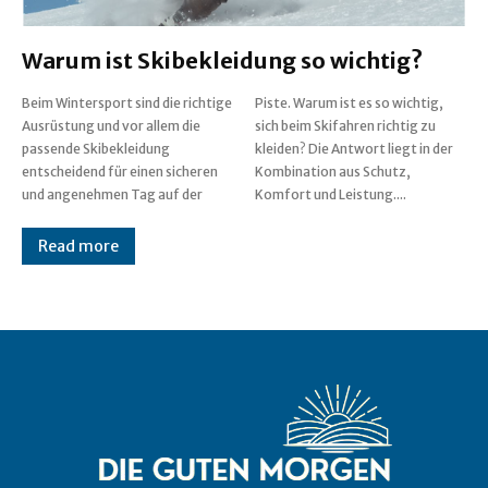
Warum ist Skibekleidung so wichtig?
Beim Wintersport sind die richtige
Piste. Warum ist es so wichtig,
Ausrüstung und vor allem die
sich beim Skifahren richtig zu
passende Skibekleidung
kleiden? Die Antwort liegt in der
entscheidend für einen sicheren
Kombination aus Schutz,
und angenehmen Tag auf der
Komfort und Leistung....
Read more