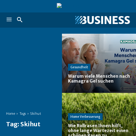
Gesundheit
Warum viele Menschen nach
Kamagra Gel suchen
Home
Tags
Skihut
Home Verbesserung
Tag:
Skihut
Wie Rollrasen Ihnen hilft,
ohne lange Wartezeit einen
schönen Rasen zu