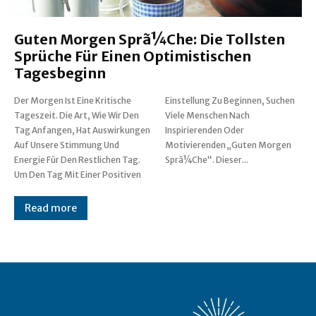
Guten Morgen Sprã¼Che: Die Tollsten
Sprüche Für Einen Optimistischen
Tagesbeginn
Der Morgen Ist Eine Kritische
Einstellung Zu Beginnen, Suchen
Tageszeit. Die Art, Wie Wir Den
Viele Menschen Nach
Tag Anfangen, Hat Auswirkungen
Inspirierenden Oder
Auf Unsere Stimmung Und
Motivierenden „Guten Morgen
Energie Für Den Restlichen Tag.
Sprã¼Che“. Dieser...
Um Den Tag Mit Einer Positiven
Read more