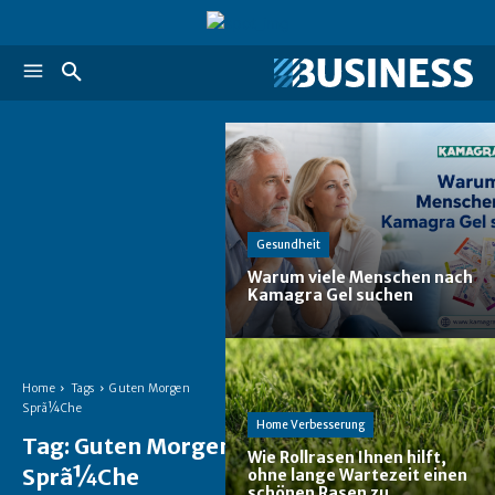
Gesundheit
Warum viele Menschen nach
Kamagra Gel suchen
Home
Tags
Guten Morgen
Sprã¼Che
Home Verbesserung
Tag:
Guten Morgen
Wie Rollrasen Ihnen hilft,
Sprã¼Che
ohne lange Wartezeit einen
schönen Rasen zu