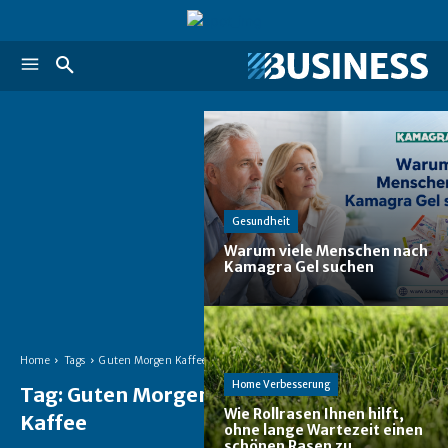
Gesundheit
Warum viele Menschen nach
Kamagra Gel suchen
Home
Tags
Guten Morgen Kaffee
Home Verbesserung
Tag:
Guten Morgen
Wie Rollrasen Ihnen hilft,
Kaffee
ohne lange Wartezeit einen
schönen Rasen zu