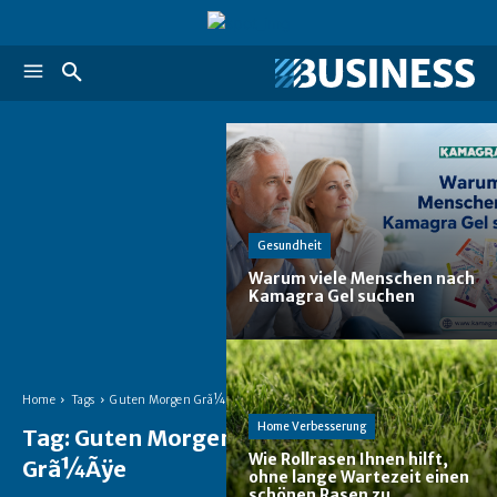
Gesundheit
Warum viele Menschen nach
Kamagra Gel suchen
Home
Tags
Guten Morgen Grã¼Ãÿe
Home Verbesserung
Tag:
Guten Morgen
Wie Rollrasen Ihnen hilft,
Grã¼Ãÿe
ohne lange Wartezeit einen
schönen Rasen zu