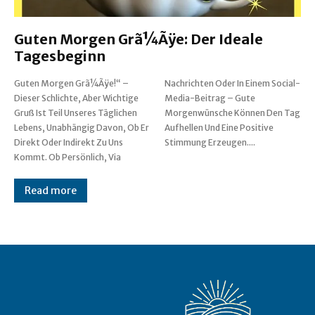
Guten Morgen Grã¼Ãÿe: Der Ideale
Tagesbeginn
Guten Morgen Grã¼Ãÿe!“ –
Nachrichten Oder In Einem Social-
Dieser Schlichte, Aber Wichtige
Media-Beitrag – Gute
Gruß Ist Teil Unseres Täglichen
Morgenwünsche Können Den Tag
Lebens, Unabhängig Davon, Ob Er
Aufhellen Und Eine Positive
Direkt Oder Indirekt Zu Uns
Stimmung Erzeugen....
Kommt. Ob Persönlich, Via
Read more