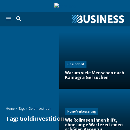
Gesundheit
Warum viele Menschen nach
Kamagra Gel suchen
Home
Tags
Goldinvestition
Home Verbesserung
Tag:
Goldinvestition
Wie Rollrasen Ihnen hilft,
ohne lange Wartezeit einen
schönen Rasen zu