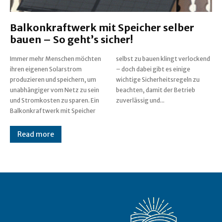
Balkonkraftwerk mit Speicher selber
bauen – So geht’s sicher!
Immer mehr Menschen möchten
selbst zu bauen klingt verlockend
ihren eigenen Solarstrom
– doch dabei gibt es einige
produzieren und speichern, um
wichtige Sicherheitsregeln zu
unabhängiger vom Netz zu sein
beachten, damit der Betrieb
und Stromkosten zu sparen. Ein
zuverlässig und...
Balkonkraftwerk mit Speicher
Read more