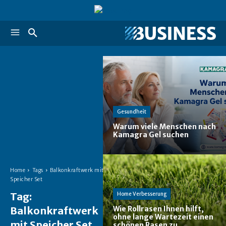
Gesundheit
Warum viele Menschen nach
Kamagra Gel suchen
Home
Tags
Balkonkraftwerk mit
Speicher Set
Tag:
Home Verbesserung
Balkonkraftwerk
Wie Rollrasen Ihnen hilft,
ohne lange Wartezeit einen
mit Speicher Set
schönen Rasen zu